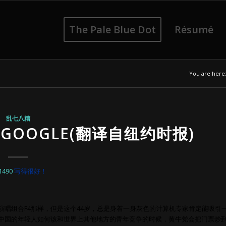
The Pale Blue Dot
Résumé
You are here
乱七八糟
GOOGLE(翻译自纽约时报)
1490
写得很好！
唱组合F4那样，但是这个44岁，总是身着一身灰色的计算机专家肯定能吸引
中国的年轻人如何该和世界上其他地方的青年竞争的时候，黄牛党会把门票炒