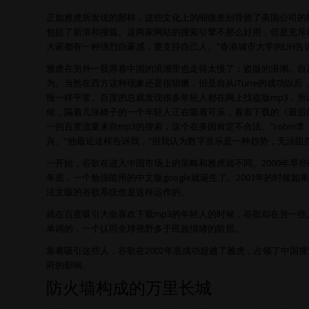
正如雅虎所发现的那样，这些文化上的细微差别导致了美国公司的
包括了新浪和搜狐。这两家网站的搜索引擎不那么好用，但是充斥
大家都有一种强烈自豪感，要支持自己人。”香港城市大学的LIH告
雅虎在另外一股席卷中国的浪潮里也走得太慢了：盗版的浪潮。自从
为。当然在西方这种现象还是很猖獗，但是自从iTune的成功以
报一样平常。百度的总裁发现很多年轻人都在网上找盗版mp3，
候，隔着几张椅子的一个年轻人正在吸着可乐，看着下载的《最后的武
一的百度流量来自mp3的搜索，这个在美国肯定不合法。”robi
兴。”他最近这样告诉我，“但我认为数字音乐是一种趋势，无法阻挡
一开始，谷歌在进入中国市场上的策略和雅虎就不同。2000年早
年底，一个勉强能用的中文版google就诞生了。2001年的时
法文版的谷歌系统也是这样运作的。
就在百度吸引大批喜欢下载mp3的年轻人的时候，谷歌却在另一
单词的，一个认同全球视野多于民族情绪的阶层。
靠着吸引这些人，谷歌在2002年底成功超越了雅虎，占领了中国
府的影响。
防火墙构成的万里长城