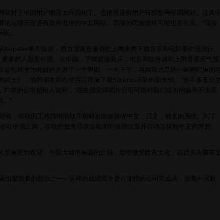
网站对于中国用户而言太外国化了。也使得这些用户转投那些中国网站。这其
着论坛聊天室还有政府批准的中文网站。高涨的民族情绪可能也有关系。“现在
诉我。
Napster事件以后，西方国家普遍都把上网免费下载音乐和电影看作违法行
后，更多的人愿意付费。在中国，下载盗版音乐，电影和软件就和上网查看天气预
所以公司就专为此目的开发了一个界面。一天下午，当我在北京的一家网吧里的
士》，他的朋友则在使用百度来下载50cents乐队的新专辑。“差不多五分
n李，37岁的公司创始人说到，“现在我觉得唱片公司可能对我们提供的服务不太高
。”
些时候，谷歌的工程师悄悄地开始研发能够接收中文，日文，韩文的系统。到了
候如果你在中国上网，谷歌的服务器就会检测到你的位置并自动连接到中文的界面。
些人那里受到欢迎：中国大城市里面的白领，那些接受西方文化，说话夹杂着英
搜索引擎流量的四分之一—这样的成绩完全是在加州的公司完成的，远离中国政