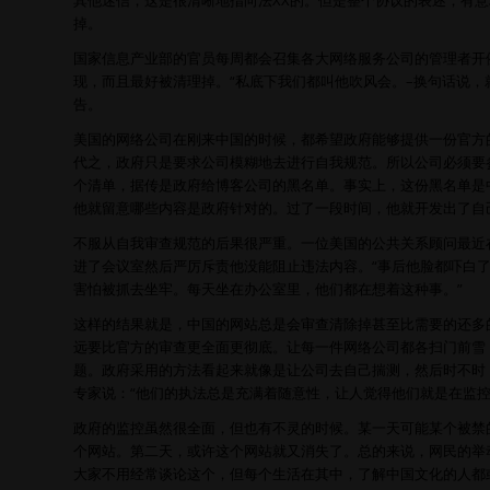
其他迷信，这是很清晰地指向法XX的。但是整个协议的表述，有
掉。
国家信息产业部的官员每周都会召集各大网络服务公司的管理者开
现，而且最好被清理掉。“私底下我们都叫他吹风会。–换句话说，
告。
美国的网络公司在刚来中国的时候，都希望政府能够提供一份官方
代之，政府只是要求公司模糊地去进行自我规范。所以公司必须要
个清单，据传是政府给博客公司的黑名单。事实上，这份黑名单是
他就留意哪些内容是政府针对的。过了一段时间，他就开发出了自
不服从自我审查规范的后果很严重。一位美国的公共关系顾问最近
进了会议室然后严厉斥责他没能阻止违法内容。“事后他脸都吓白了
害怕被抓去坐牢。每天坐在办公室里，他们都在想着这种事。”
这样的结果就是，中国的网站总是会审查清除掉甚至比需要的还多
远要比官方的审查更全面更彻底。让每一件网络公司都各扫门前雪
题。政府采用的方法看起来就像是让公司去自己揣测，然后时不时，
专家说：“他们的执法总是充满着随意性，让人觉得他们就是在监
政府的监控虽然很全面，但也有不灵的时候。某一天可能某个被禁
个网站。第二天，或许这个网站就又消失了。总的来说，网民的举
大家不用经常谈论这个，但每个生活在其中，了解中国文化的人都