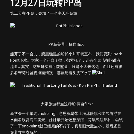
12月27日玩转PP岛
第二天在PP岛，参加了一个半天环岛游
PP岛美景，摘自flickr
船开了不一会儿，黝黑黝黑的船长小帅哥就宣布，我们要到Shark
Point下水。大家一个汗自了得，都紧张了，还有个鬼佬在问谁有
流血…其实，这里确实有可能鲨鱼，只是不太来这边，而且还有很
多看守随时监视海面情况，那就硬着头皮下水了
大家旅游都坐这种船,摘自flickr
新学会一个单词snokeling，意思就是带上潜泳眼镜和出气筒浮在
水面看欣赏海底美景。妹妹最开始还想深潜，背氧气瓶那种，尝试
了一下snokeling就已经累的不行了，真是眼大肚皮小，最后还是
穿着救生衣玩的…