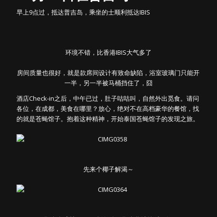
早上9点过，抵达普吉岛，乘坐的士顺利抵达IBIS
环境不错，比香港IBIS大气多了
房间质量也很好，就是款席间设计有致命缺陷，浴室玻璃门只能开
一半，另一半被马桶挡住了，囧
酒店Check-in之后，中午已过，肚子咕咕叫，自然外出觅食。请问
各位，在成都，美食在哪里？放心，绝对不在高档豪华的餐馆，找
的就是苍蝇馆子。抱着这种精神，开始泰国苍蝇馆子的发现之旅。
先来个椰子解渴～