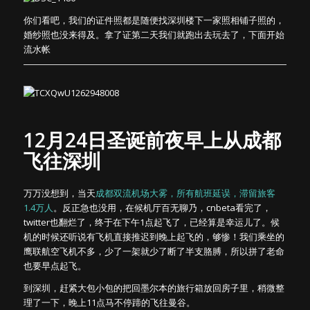
你们看吧，我们的证件照都是随便找深圳楼下一家照相铺子照的，
婚纱照也没来得及。拿了证第二天我们就跑出去玩去了，下面开始
流水帐
12月24日圣诞前夜早上从成都
飞往深圳
万万没想到，当天
成都双流机场大雾，所有航班延误，滞留旅客
1.4万人
。反正急也没用，在候机厅百无聊乃，cnbeta看完了，
twitter也翻烂了，终于在下午1点起飞了，已经算是幸运儿了。候
机的时候还听说有飞机直接推迟到晚上起飞的，够惨！我们乘坐的
鹰联航空飞机不多，少了一架就少了断了半支胳膊，所以拼了老命
也要早点起飞。
到深圳，赶紧大包小包的把回墨尔本的旅行箱放回房子里，稍微整
理了一下，晚上11点马不停蹄的飞往曼谷。