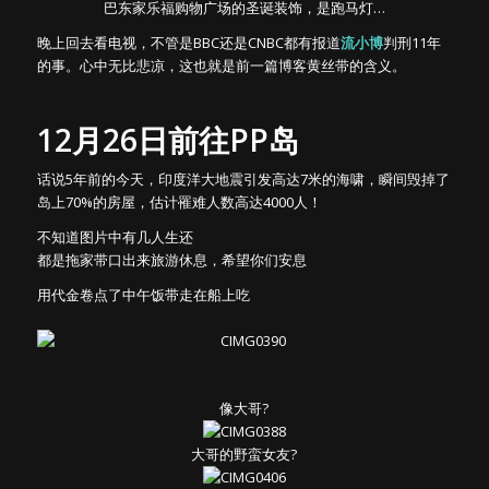
巴东家乐福购物广场的圣诞装饰，是跑马灯…
晚上回去看电视，不管是BBC还是CNBC都有报道
流小博
判刑11年
的事。心中无比悲凉，这也就是前一篇博客黄丝带的含义。
12月26日前往PP岛
话说5年前的今天，印度洋大地震引发高达7米的海啸，瞬间毁掉了
岛上70%的房屋，估计罹难人数高达4000人！
不知道图片中有几人生还
都是拖家带口出来旅游休息，希望你们安息
用代金卷点了中午饭带走在船上吃
像大哥?
大哥的野蛮女友?