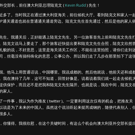
外交部长，前任澳大利亚总理陆克文 (
Kevin Rudd
) 先生！
近多了。当时我正在通过澳大利亚海关，前往候机大厅。看到陆克文和家人一
VIP通关通道也就在普通通关通道旁边。陆克文先生首先通过，然后是他的家人
先生。我通关后，正好能遇上陆克文先生。另一位旅客首先上前和陆克文先生
。陆克文说马上要走了，那个旅客赶快提出要和陆克文先生合照，陆克文欣然
礼貌的说，不好意思，这里是海关清关工作区，不能在这里拍照，请你们走到
司，丝毫没有搞特殊化的意思，公事公办。所以我们走了几步在那里拍下了这
国。他马上用普通话说，中国哪里。我说成都的。然后他就说，他前天还和成
。我在澳待了几年，这可不知道，回答好像是。说着说着我们就一起走去候机
提供保护，而且还不是把我和陆克文先生隔开。也就是说，我在中间，陆克文
的家人。
事，我认为作为推友 ( twitter )。一定要利用这次仅有的机会，把推友关
以说是为了未来的中国人。虽然这个说法听起来挺芮成钢的，随便代表别人，
很多人。
，你懂得。我很欣慰，在这个关键时间，有这么个机会向澳大利亚外交部长提