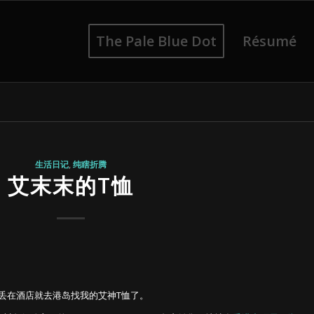
The Pale Blue Dot
Résumé
生活日记
,
纯瞎折腾
艾末末的T恤
丢在酒店就去港岛找我的艾神T恤了。