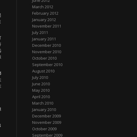
June 2012
March 2012
February 2012
起
January 2012
依
November 2011
July 2011
打
January 2011
答
December 2010
远
November 2010
张
October 2010
September 2010
August 2010
都
July 2010
大
June 2010
在
May 2010
April 2010
March 2010
但
January 2010
December 2009
November 2009
出
October 2009
September 2009