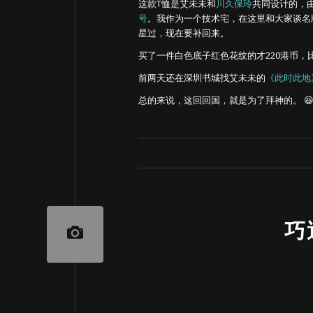
这款T恤是艾未未和
川久保玲
共同设计的，由川
号
。我作为一个技术宅，在这里和大家谈名
星过，现在要补回来。
买了一件白色底子红色花纹的才220港币，
前两天还在深圳书城找艾未未的
《此时此地
总的来说，这回回国，就是为了拜神的。 
巧