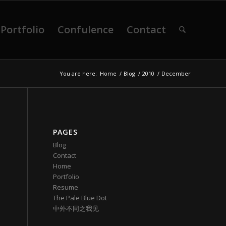
Portfolio
Confulence
Contact
You are here:
Home
/
Blog
/
2010
/
December
PAGES
Blog
Contact
Home
Portfolio
Resume
The Pale Blue Dot
中外不同之我见