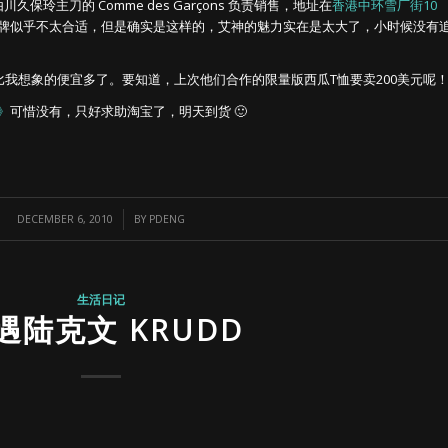
久保玲主刀的 Comme des Garçons 负责销售，地址在
香港中环雪厂街10
牌似乎不太合适，但是确实是这样的，艾神的魅力实在是太大了，小时候没有
比我想象的便宜多了。要知道，上次他们合作的限量版西瓜T恤要卖200美元呢
》
可惜没有，只好求助淘宝了，明天到货 🙂

/
DECEMBER 6, 2010
BY
PDENG
生活日记
遇陆克文 KRUDD