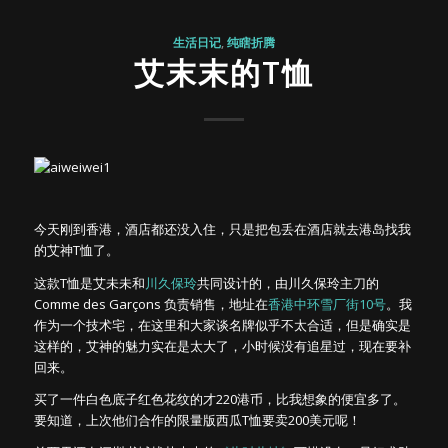
生活日记
,
纯瞎折腾
艾末末的T恤
今天刚到香港，酒店都还没入住，只是把包丢在酒店就去港岛找我
的艾神T恤了。
这款T恤是艾未未和
川久保玲
共同设计的，由川久保玲主刀的
Comme des Garçons 负责销售，地址在
香港中环雪厂街10号
。我
作为一个技术宅，在这里和大家谈名牌似乎不太合适，但是确实是
这样的，艾神的魅力实在是太大了，小时候没有追星过，现在要补
回来。
买了一件白色底子红色花纹的才220港币，比我想象的便宜多了。
要知道，上次他们合作的限量版西瓜T恤要卖200美元呢！