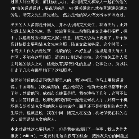
过澳大利亚海关，前往候机大厅。看到陆克文和家人一起在旁边的
VIP海关通道通过，要说明的是，VIP通关通道也就在普通通关通道
旁边。陆克文先生首先通过，然后是他的家人依次出示护照通过。
出关的人大多都是外国人，并不认识陆克文先生。我通关后，正好
能遇上陆克文先生。另一位旅客首先上前和陆克文先生打招呼，握
手，我也走过去和陆克文握手致意。陆克文说马上要走了，那个旅
客赶快提出要和陆克文先生合照，陆克文欣然答应。这个时候，一
个海关工作人员走过来，礼貌的说，不好意思，这里是海关清关工
作区，不能在这里拍照，请你们走到远处去拍。这个海关工作人员
面对她的顶头上司，丝毫没有搞特殊化的意思，公事公办。所以我
们走了几步在那里拍下了这张照片。
拍照的时候他英语问我是哪里来的，我说中国。他马上用普通话
说，中国哪里。我说成都的。然后他就说，他前天还和成都市长谈
了的，然后他问，成都市长姓葛是吧。我在澳待了几年，这可不知
道，回答好像是。说着说着我们就一起走去候机大厅，只有一个机
场保安陪着陆克文和他家人提供保护，而且还不是把我和陆克文先
生隔开。也就是说，我在中间，陆克文在左边，机场保安在我的右
边，后面是陆克文的家人。
本来对话就这么要结束了，但是我突然想到了一件事，我认为作为
推友 ( twitter )。一定要利用这次仅有的机会，把推友关心的问题提