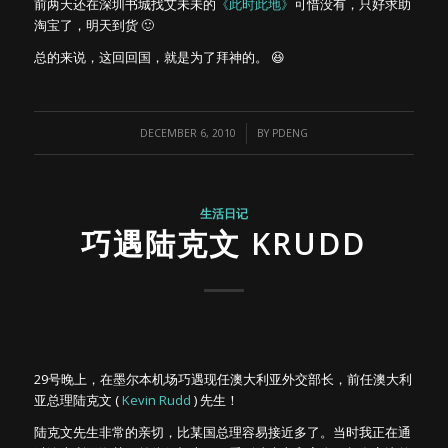
前两天还在深圳书城找艾未未的
《此时此地》
可惜没有，只好求助
淘宝了，明天到货 🙂
总的来说，这回回国，就是为了拜神的。 😆
/
DECEMBER 6, 2010
BY
PDENG
生活日记
巧遇陆克文 KRUDD
29号晚上，在墨尔本机场巧遇现任澳大利亚外交部长，前任澳大利
亚总理陆克文 (
Kevin Rudd
) 先生！
陆克文先生非常的亲切，比某国总理容易接近多了。当时我正在通