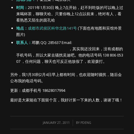
时间：
2011年1月30日 晚上7点开始，赶不到吃饭的可以晚上过
来喝杯茶，聊聊天哈。只要你晚上12点以前来，绝对有人，看
看熟悉又陌生的面孔哈
地点：
成都市武侯区科华北路141号
(下面也有地图和宾馆外景
图片)
联系人：
邓鹏 QQ: 285637 Email:
，其实我还没回来，没有成都的
手机号码，所以大家去骚扰吴迪吧。他的电话号码 138 806 053
07 ，任何问题，聊天也可反正他放假了，欢迎拨打。
另外，我1月30到2月4日早上都有时间，也欢迎随时骚扰，随后会
公布我的电话号码。
更新：成都手机号 18628017994
最好是大家能在下面留个言，我好计算一下来的人数，谢谢了哦！
/
JANUARY 27, 2011
BY
PDENG