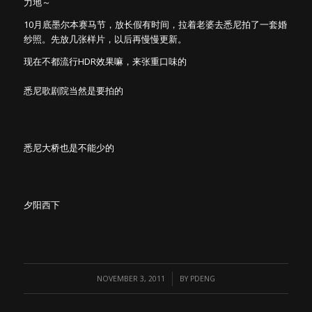
力地～
10月底墨尔本赛马节，放长假有时间，拉着老婆去悉尼拍了一套婚
纱照。先放几张样片，以后再慢慢更新。
现在不都流行HDR效果嘛，来张重口味的
悉尼歌剧院当然是要拍的
悉尼大桥也是不能少的
夕阳西下
/
NOVEMBER 3, 2011
BY
PDENG