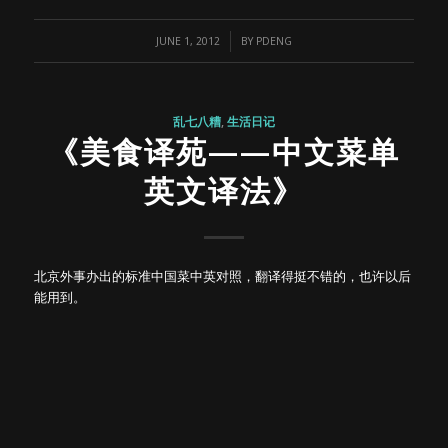
/
JUNE 1, 2012
BY
PDENG
乱七八糟
,
生活日记
《美食译苑——中文菜单
英文译法》
北京外事办出的标准中国菜中英对照，翻译得挺不错的，也许以后
能用到。