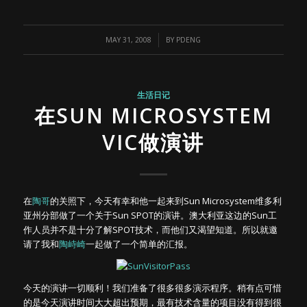
/
MAY 31, 2008
BY
PDENG
生活日记
在SUN MICROSYSTEM
VIC做演讲
在
陶哥
的关照下，今天有幸和他一起来到Sun Microsystem维多利
亚州分部做了一个关于Sun SPOT的演讲。澳大利亚这边的Sun工
作人员并不是十分了解SPOT技术，而他们又渴望知道。所以就邀
请了我和
陶峙崎
一起做了一个简单的汇报。
今天的演讲一切顺利！我们准备了很多很多演示程序。稍有点可惜
的是今天演讲时间大大超出预期，最有技术含量的项目没有得到很