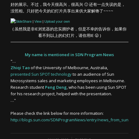
好的展示。不过，我今天很高兴，很高兴 🙂 还有一点失误的是，
没照相。只好把今天的幻灯片共享出来供大家解馋了~~~~
|
View
|
Upload your own
( 虽然我是非IE浏览器的忠实拥护者，但是不幸的告诉你，如果你
看不到以上的幻灯片，请你用IE 😛 )
My name is mentioned in SDN Program News
"…
Zhiqi Tao
of the University of Melbourne, Australia,
presented Sun SPOT technology
to an audience of Sun
Microsystems sales and marketing employees in Melbourne.
Research student
Peng Deng
, who has been using Sun SPOT
for his research project, helped with the presentation.
…"
Please check the link below for more information:
http://blogs.sun.com/SDNProgramNews/entry/news_from_sun_ca