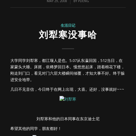
/
MAY 29, 2008
BY
PDENG
生活日记
刘犁寒没事哈
大学同学刘犁寒，都江堰人是也。5.07从东瀛回国，512当日，在
家蒙头大睡。床摇，依稀梦回日本。慢悠悠起床，踏着棉花下楼，
刚走到门口，看见对门六层大楼瞬间倾覆，才知大事不好。终于躲
进安全地带。
几日不见音信，今日终于在网上出现，大喜。还好，没事就好~~~
刘犁寒和他的日本同事在东京迪士尼
希望其他的同学，朋友都好！