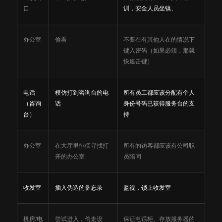
口
训，安全人员坐镇、
办公室
偷看
不要在有其他人在的情况下
键入密码（如果必须，那就
快速击键）
电话
模仿打到咨询台的电
所有员工都应该分配有个人
（咨询
话
身份号码已获得服务台的支
台）
持
办公室
在大厅里徘徊寻找打
所有的访客都应该有公司职
开的办公室
员陪同
收发室
插入伪造的备忘录
监视，锁上收发室
机房
/
电
尝试进入，偷走设
保证电话柜、存放服务器的