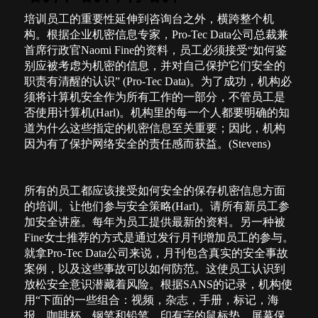
培训员工的重要性延伸到咨询台之外，横跨整个机
构。根据企业机密信息专家，
Pro-Tec Data
公司总裁兼
首席行政官
Naomi Fine
的资料，员工必须接受“如何鉴
别应被考虑为机密的信息，并对自己保护它们安全的
职责有清醒的认识”
(Pro-Tec Data)
。为了成功，机构必
须将计算机安全作为所有工作的一部分，不管员工是
否使用计算机
(Harl)
。机构里的每一个人都要明确的知
道为什么这些指定的机密信息至关重要；因此，机构
因为有了保护网络安全的责任感而获益。
(Stevens)
所有的员工都应该接受如何安全的保存机密信息方面
的培训。让他们参与安全策略
(Harl)
。请所有新员工参
加安全讲座。每年为员工提供最新的资料。另一种被
Fine
女士推荐的方式是通过发行月刊增加员工的参与。
就拿
Pro-Tec Data
公司来说，月刊包含真实的安全事故
案例，以及这些事故可以如何防范。这使员工认识到
放松安全意识潜藏着风险。根据
SANS
的记录，机构使
用“下面的一些组合：视频，杂志，手册，标记，海
报，咖啡杯，钢笔和铅笔，印有字的鼠标垫，屏幕保