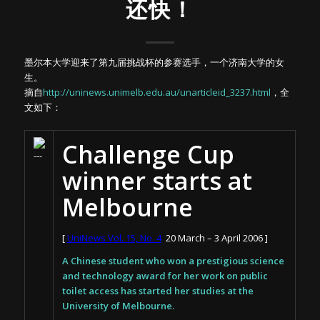
还快！
墨尔本大学迎来了第九届挑战杯的参赛选手，一个济南大学的女
生。
摘自
http://uninews.unimelb.edu.au/unarticleid_3237.html
，全
文如下：
Challenge Cup
winner starts at
Melbourne
[
UniNews Vol. 15, No. 4
20 March – 3 April 2006 ]
A Chinese student who won a prestigious science
and technology award for her work on public
toilet access has started her studies at the
University of Melbourne.