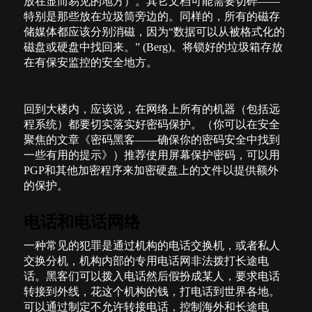
放在显而易见的地方）。其它文档可能需要切碎——
特别是那些放在垃圾筒旁边的。同样的，所有的磁存
储媒体都应该分别消磁，因为“数据可以从被格式化的
磁盘或硬盘中找回来。”
(Berg)
。将锁好的垃圾箱存放
在有保安监控的安全地方。
回到大楼内，应该说，在网络上所有的机器（包括远
程系统）都要切实落实好密码保护。（你可以在安全
聚焦的文章《密码黑客——确保你的密码安全中找到
一些有用的提示》）推荐使用屏幕保护密码，可以用
PGP
和其他加密程序来加密硬盘上的文件以提供额外
的保护。
电话和电话网络
一种常见的犯罪是通过机构的电话交换机，或者私人
交换分机，机构内部的专用电话网非法拨打长途电
话。黑客们可以拨入电话然后假扮成某人，要求电话
转接到外线，花这个机构的钱，打电话到世界各地。
可以通过制定不允许转接电话，控制海外和长途电