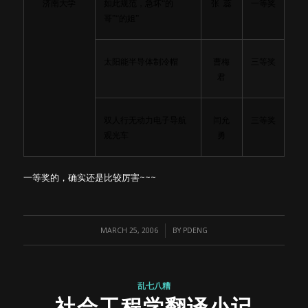
济南大学
如此规范，急坏“的
张
蕊
一等奖
哥”“的姐”
太阳能半导体制冷帽
曹梅
三等奖
君
双人行无动力电子导航
闫允
三等奖
观光车
勇
一等奖的，确实还是比较厉害~~~
/
MARCH 25, 2006
BY
PDENG
乱七八糟
社会工程学翻译小记