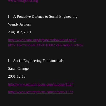
www.wikipedia.org
l
A Proactive Defence to Social Engineering
Wendy Arthurs
August 2, 2001
http://www.sans.org/rr/papers/download.php?
id=511&c=e6d84633591168825d37aa86392cfe87
l
Social Engineering Fundamentals
Sarah Granger
2001-12-18
http://www.securityfocus.com/infocus/1527
http://www.securityfocus.com/infocus/1533