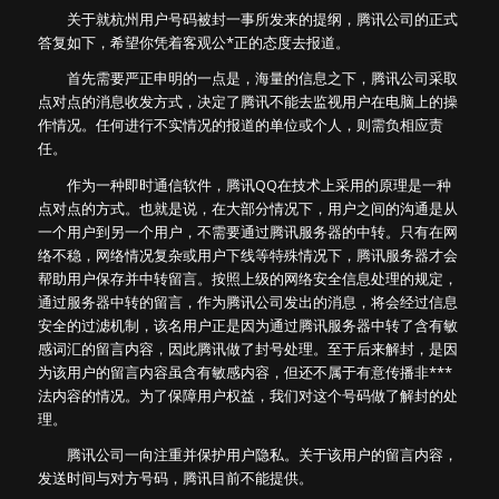
关于就杭州用户号码被封一事所发来的提纲，腾讯公司的正式
答复如下，希望你凭着客观公*正的态度去报道。
首先需要严正申明的一点是，海量的信息之下，腾讯公司采取
点对点的消息收发方式，决定了腾讯不能去监视用户在电脑上的操
作情况。任何进行不实情况的报道的单位或个人，则需负相应责
任。
作为一种即时通信软件，腾讯QQ在技术上采用的原理是一种
点对点的方式。也就是说，在大部分情况下，用户之间的沟通是从
一个用户到另一个用户，不需要通过腾讯服务器的中转。只有在网
络不稳，网络情况复杂或用户下线等特殊情况下，腾讯服务器才会
帮助用户保存并中转留言。按照上级的网络安全信息处理的规定，
通过服务器中转的留言，作为腾讯公司发出的消息，将会经过信息
安全的过滤机制，该名用户正是因为通过腾讯服务器中转了含有敏
感词汇的留言内容，因此腾讯做了封号处理。至于后来解封，是因
为该用户的留言内容虽含有敏感内容，但还不属于有意传播非***
法内容的情况。为了保障用户权益，我们对这个号码做了解封的处
理。
腾讯公司一向注重并保护用户隐私。关于该用户的留言内容，
发送时间与对方号码，腾讯目前不能提供。