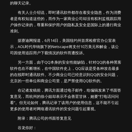
的聊天记录。
有关人士介绍说，即时通讯软件都存在着安全隐患，作为消费
者是有权知道这些的，而作为一家商业公司却没有权利监视跟踪用
户操作记录的，尊重和保护用户的隐私及安全是国际上的通行商业
准则。
据赛迪网报道，6月14日，美国纽约州首席检察官办公室表
示，AOL时代华纳旗下的Netscape将支付10万美元和解金，该公
司因使用追踪用户下载情况的软件而遭投诉。
另一方面，由于QQ本身的安全性能缺陷，针对QQ的各种黑客
软件也在不断增长，在中国软件史上，QQ应该是受各种攻击最多
的在线即时通讯软件。不少商业公司已经意识到QQ的安全问题，
北京的一些单位和商业公司里，是严禁使用QQ软件的。
在记者发稿前，腾讯方面通过电子邮件，给编辑发来了书面答
复意见，而杭州的徐小姐却表示不会善罢甘休，她要“打电话问问
看”。但无论如何，腾讯记录了该用户的使用信息，这不能不引起
更多的使用者对网络通讯软件的安全问题引起重视。
附录：腾讯公司的书面答复意见
谷龙你好：