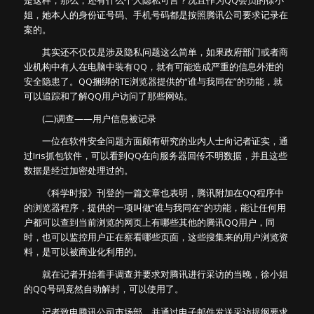
是这样，那么，还有什么个人隐私可言？况且作为QQ会员的徐小
姐，她本人的身份证号码、手机号码都是按照腾讯公司要求记录在
案的。
其实还不仅仅是涉及隐私问题这么简单，如果政府部门或者商
业机构中有人在电脑中装有QQ，就有可能造成严重的信息外泄的
安全隐患了。QQ捆绑的TE浏览器提供的“谁与我同在”的功能，就
可以追踪和了解QQ用户访问了那些网站。
(二)调查——用户信息被记录
一位在软件安全问题方面颇有研究的业内人士向记者证实，通
过Iris抓包软件，可以看到QQ在向服务器回传不明数据，并且这些
数据是经过加密处理过的。
《科学时报》刊登的一篇文章也表明，腾讯附加在QQ程序中
的浏览器程序，提供的一项叫做“谁与我同在”的功能，能让任何用
户都可以查到当前浏览的网页上有哪些其他的腾讯QQ用户，同
时，也可以监控用户正在察看哪些页面，这些搜集来的用户浏览资
料，是可以被商业化利用的。
就在记者开始着手调查并要求对腾讯进行采访的当晚，徐小姐
的QQ号码竟然自动解封，可以使用了。
记者致电腾讯公司市场部，并通过电子邮件发送采访提纲要求