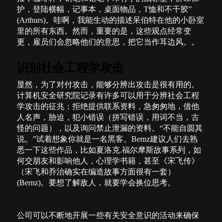
护，登陆横幅，记事本，桌面物品，
T
恤和不干胶”
(Arthurs)
。哇啊，我能生动的描述呆伯特在他的小卧室
里的所有东西。然而，重要的是，这些观点经常变
更，雇员们会忽略他们的意思，把它当作耳边风。。
识别社会工程学攻击
显然，为了对付攻击，能够分辨出攻击是很有用的。
计算机安全研究院记录有许多可以用于分辨社会工程
学攻击的征兆：拒绝提供联系资料，急匆匆地，借他
人名声，胁迫，犯小错误（拼写错误，用词不当，古
怪的问题），以及询问禁止泄漏的资料。“不能自圆其
说。”试着想象你就是一名黑客。
Bernz
建议人们去熟
悉一下这些作品，比如夏洛克
.
福尔摩斯故事系列，如
何交朋友和影响他人，心理学书籍，甚至《宋飞传》
（宋飞和乔治确实在编造故事方面很有一套）
(Bernz)
。要想了解敌人，就要学会换位思考。
公司可以不断地开展一些有关安全意识的活动来确保