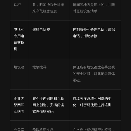
话柜
备，附加协议分析器
房间等地方是锁上的，并随
来夺取机密信息
时更新设备清单
电话和
窃取电话费
控制海外和长途电话，跟踪
专用电
电话，拒绝转接
话交换
机
垃圾箱
垃圾搜寻
保证所有垃圾都放在手监视
的安全区域，对此记录媒体
消磁。
企业内
在企业内部网和互联
持续关注系统和网络的变
部网和
网上创造、安插间谍
化，对密码使用进行培训
互联网
软件偷取密码
办公室
偷取机密文档
在文档上标记机密的符号，