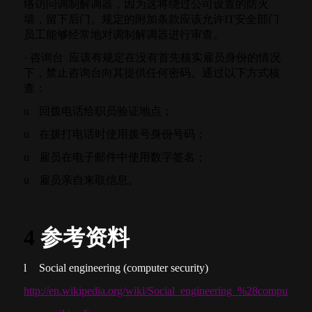
络访问调制解调器，因为这将绕过公司设置的防火
墙，留下后门。
规定的附加条款应该允许
IT
安全部门
员工能够经常地对调制解调器进行审查。
·
咨询台
应该有规定在没有首先核实雇员身份的情况
下，禁止咨询台向其提供任何密码。通过以下方式核
查：
u
回拨电话给职员验证地点；
u
在拨打电话时使用拨号身份号码；
u
雇员在电子邮件中使用数字签名；
u
雇员亲自来取信息。
4
参考资料
l
Social engineering (computer security)
http://en.wikipedia.org/wiki/Social_engineering_%28computer_s