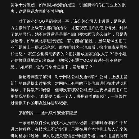
竞争十分激烈，如果因为记者的报道，引起腾讯QQ在商业上的损
失，这是腾讯方面所不希望的。
对于徐小姐QQ号码被封一事，该公关公司人士透露，是腾讯
方面接到了上级有关部门的指令，才监视该用户的使用情况并封掉
了她的号码，她不肯透露是是哪个部门要求腾讯这么做的，只是告
诫记者，如果就此事进行报道，有可能会“牺牲”。显然是试图把商
业问题蒙上一层政治色彩。而在听到这一消息后，徐小姐表示震惊
和愤怒：“我怎么觉得阴森森的？把我当成国家的敌人了？”徐小姐
还信誓旦旦地对记者保证，她绝没有通过QQ发布过任何不良信
息，“如果有，让他们拿出证据来，发给谁了？”
据记者调查了解到，对于网络公司及通讯软件公司，上级主管
部门的确是提出过要求，对网络上有害的不良信息进行技术过滤和
屏蔽，不得散布和传播，但却没有哪家公司接到过要求监视用户使
用情况的指令，“真是要监视一个人，哪用得着他们呀”，一位曾作
过情报工作的朋友这样告诉记者。
(四)警惕——通讯软件安全有隐患
一家通讯软件公司的技术人员告诉记者，在即时通讯软件中加
进监控程序，在技术上不难实现，只要在用户本地机上加入几个关
键词检索和过滤，就可以把关键信息传回服务器，而不用监视所有