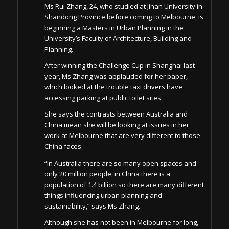
Ms Rui Zhang, 24, who studied at Jinan University in
Shandong Province before coming to Melbourne, is
beginning a Masters in Urban Planning in the
University’s Faculty of Architecture, Building and
Planning.
After winning the Challenge Cup in Shanghai last
year, Ms Zhang was applauded for her paper,
which looked at the trouble taxi drivers have
accessing parking at public toilet sites.
She says the contrasts between Australia and
China mean she will be looking at issues in her
work at Melbourne that are very different to those
China faces.
“In Australia there are so many open spaces and
only 20 million people, in China there is a
population of 1.4 billion so there are many different
things influencing urban planning and
sustainability,” says Ms Zhang.
Although she has not been in Melbourne for long,