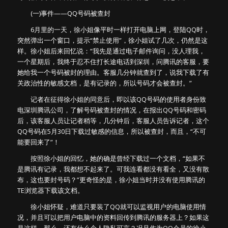
(一)事件——QQ号码被查封
6月里的一天，徐小姐像平时一样打开电脑上网，登陆QQ时，
突然弹出一个窗口，提示“禁止使用”，徐小姐试了几次，仍然是这
样。徐小姐后来回忆说：“我先是通过电子邮件询问，没人理我，
一个星期后，我终于忍不住打长途电话到深圳，问腾讯的客服，要
她给我一个号码被封的理由。客服几分钟就查到了，说我下载了有
关政治性的敏感文档，是有记录的，所以号码才会被查封。”
记者在征得徐小姐的同意后，即以该QQ号码的使用者身份致
电深圳腾讯公司，了解号码被查封的情况，在报出QQ号码和密码
后，该客服人员让记者稍等，几分钟后，客服人员告诉记者，这个
QQ号码在5月30日下载过敏感的信息，所以被查封，而且，“不可
能要回来了”！
按照徐小姐的回忆，她的确是曾经下载过一个文档，“如果不
是腾讯有记录，我都想不起来了。可我连看都没有看全，又没有散
布，这也要封号码？”更奇怪的是，徐小姐当时并没有使用腾讯的
TE浏览器下载该文档。
徐小姐怀疑，难道只要装了QQ就可以监视用户的电脑使用情
况，并且可以把用户电脑中的资料回传到腾讯的服务器上？如果这