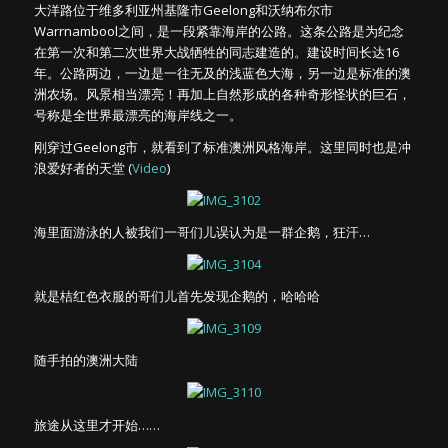
大洋路位于维多利亚州基隆市Geelong和沃纳布尔市
Warrnambool之间，是一段紧靠海岸的公路。这条公路是为纪念
在第一次和第二次世界大战牺牲的同志建造的。建设时间长达16
年。公路两边，一边是一往无及的浅蓝色大海，另一边是标准的澳
洲农场。风景相当漂亮！再加上自然形成的各种奇形怪状的巨石，
号称是全世界最漂亮的海岸线之一。
刚穿过Geelong市，就看到了标准澳洲风格海岸。这里同时也是冲
浪爱好者的天堂 (
Video
)
海里面游泳的人被我们一哥们儿误认为是一群企鹅，狂汗…
就是桔红色衣服的哥们儿首先发现企鹅的，哈哈哈
随手拍的澳洲大陆
旅途从这里才开始……