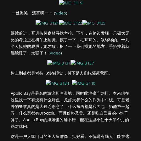
一处海滩，漂亮啊~~~ (
Video
)
继续前进，开进桉树森林寻找考拉。下车，在路边发现一只硕大无
比的考拉正在树丫上睡觉。摸了一下，毛茸茸的、软绵绵的。十几
个人摸她的屁股，她才醒，抠了一下我们摸她的地方，手搭拉着就
继续睡了，太强了！ (
Video
)
树上到处都是考拉…都在睡觉，树下是人们帐篷露营区。
Apollo Bay是著名的游泳和冲浪地，同时此地盛产龙虾。本来想在
这里找一下有没有什么烤鱼，龙虾大餐什么的作为中午饭。可是老
外的餐饮真的是太缺乏创意了，什么东西都是和面包、奶酪放一起
弄，什么菜都有Broccoli….而且价格又贵。还是吃自己带的小饼干
算了。Apollo Bay的海滩也的确不错，能在这里小住十天半个月的
绝对休闲。
这是一户人家门口的美人鱼雕像，挺好看。不愧是有钱人！能在这