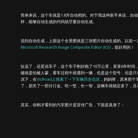
简单来说，这个车就是1.8升自动档的。对于我这种新手来说，自
样，能够自动生成的代码就尽量自动生成。
说到自动生成，上面这个全景图就是三张图片自动生成的。以前一
Microsoft Research Image Composite Editor (ICE)
，挺好用的！
扯远了，还是说车子，这个车子刚好跑了10万公里，算算6年时
键就是怕被人蒙，看车过程中就遇到一辆，也是这个型号，但是只有
况下，在
VicRoad上搜索了一下车辆历史信息
，妈妈呀，原来那个车
了，损失了一部分订金。吃一堑，长一智，这辆车就稳定多了，且
其实，你刚才看到的汽车图片是宣传广告，下面是真身了：