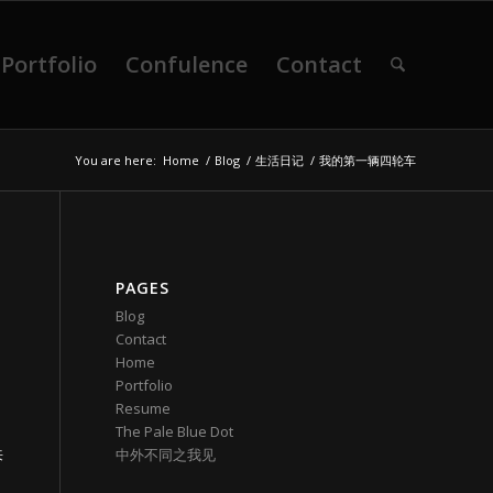
Portfolio
Confulence
Contact
You are here:
Home
/
Blog
/
生活日记
/
我的第一辆四轮车
PAGES
Blog
Contact
Home
Portfolio
Resume
The Pale Blue Dot
中外不同之我见
来