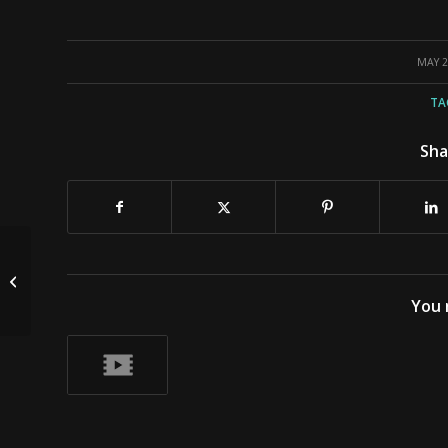
/
MAY 2
TA
Sha
Java监听键盘鼠标全局事件
You 