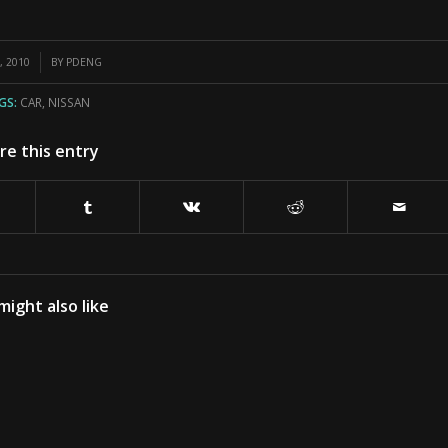
, 2010
BY
PDENG
GS:
CAR
,
NISSAN
re this entry
might also like