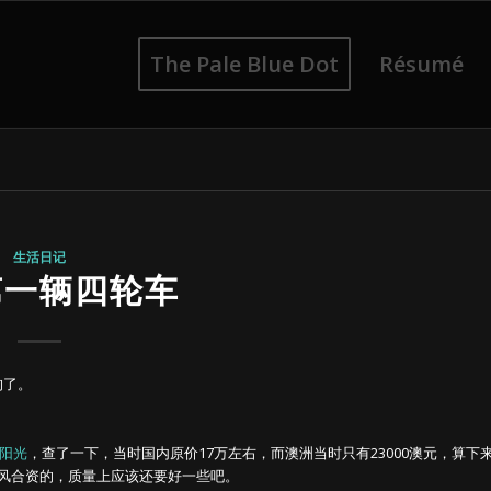
The Pale Blue Dot
Résumé
生活日记
第一辆四轮车
的了。
阳光
，查了一下，当时国内原价17万左右，而澳洲当时只有23000澳元，算下
东风合资的，质量上应该还要好一些吧。