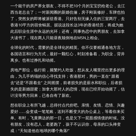
一个能干的房产界女朋友，不得不把10个月的宝宝扔给老公，去江
西当老总去了；一对新闻圈的新婚伉俪，房子刚装修好，车牌也拍
了，突然女的即将被派驻香港。只好告别无缘入住的三室两厅，去
香港10平方的宿舍蜗居。据说这段长达3年的香港经历，将成为她
此后职业生涯中永远的光环；还有，同事热恋中的男朋友，去加拿
大读书了，现在两人只能昼夜颠倒地在MSN上相会。
全球化的时代，需要的是全球化的精英。你不仅要精通各地方言，
各国语言和行为方式，最好一颗红心，时刻准备着，为职业，背井
离乡。也有过挣扎和动摇。
房地产那位，临行前，频繁约人吃饭，想从友人嘴里挖出更多的理
由，为几乎坍塌的信心寻找支持；香港那对，男的一直在“ 跟着
去”还是“不跟着去” 之间摇摆，前者损失的是薪水和职位，后者损
失的是新婚甜蜜；加拿大那对人的恋情，现在已经开始动摇了，估
计没等男方回来，已各自有了新欢。
想在职业上有所飞越，总得付点代价吧。亲情、友情、恋情、兴趣
爱好 ……会变成一笔笔账，送到不断变大的办公桌上，等着你来买
单。有时，飞黄腾达的那一日，也是欠下一屁股感情债的时候。没
有朋友，没有恋人，老婆跑了，孩子不认识你，母亲的口头禅变
成：“天知道他在地球的哪个角落!”