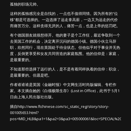
孤独的职场元帅。
这样的孤独感完全是自找的，一点也不值得同情。因为所有的“位
移”都是可选择的。一边选择了远走拿高薪，一边又为远走的代价
而痛苦万分。这样贪得无厌的人，痛苦一点，也是上帝的惩罚吧。
有个德国朋友就很想得开。他的妻子是个工作狂，最近争取到一个
去英国工作的机会，决定离开沉闷的德国小镇。德国小伙立马辞
职，欣然同行，现在英国处于待业状态。但他似乎对于事业并无热
度，反倒更享受和女友共同营造的家庭氛围。他的信仰是：家庭，
是最重要的。
不知道那些选择了远行的人，是不是有着同样执着的信仰：职业，
是最重要的。但愿是吧。
作者谁谁谁是英国《金融时报》中文网生活时尚版编辑、专栏作
家。本文摘自她的《白领极限生存》(Lost in Office)，此书于 5月1
日由上海人民出版社出版。
摘自http://www.ftchinese.com/sc_static_reg/story/story-
001005653.html?
pos=MID_HLB&pa1=1&pa2=3&pa3=005000061&loc=SPECIAL%20REP