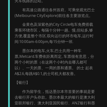
火车线路的总站。
有高速公路通往各州首府。可乘坐观光巴士
(Melbourne CityExplore)前往各主要游览点。
金黄色及深紫色的City Circle电车免费搭载
乘客环绕市区，每隔十分钟一趟。慢,但站多,够
方便,覆盖整个市区.双向运行的环市电车,运行时
间:10:00am-6:00pm,每15分钟一班.
墨尔本的电车,火车,巴士共用一种车
票,Metcard.车费依距离而定, 车票很有意思，分
两个小时的票（在这两个小时内去哪儿都可
以）、一天的票、一周的票和通票。 的士 起表
A$2.6,每跳A$0.1,的士司机大都友善。
【银行】
作为留学生，抵达墨尔本市首要的事就是要
去银行开户头存款。墨尔本最大的银行是澳大利
亚联邦银行、澳大利亚国民银行、ANZ银行和墨