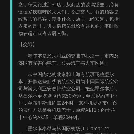
念，每天路过那种店，从商店的玻璃望去，必有
慢慢啜饮咖啡的太太们，都是富人。有的顾客是
经常去的熟客，需要什么，店主已经知道，包括
衣服的尺寸，进去后店员就给拿好包好。平时购
物在超市或者去唐人街。
【交通】
墨尔本是澳大利亚的交通中心之一，市内及
郊区有完善的电车、公共汽车与火车网络。
从中国内地的北京和上海有航班飞往墨尔
本，开辟这些航线的航空公司为中国国际航空公
司与澳大利亚安赛特航空公司。抵达墨尔本后，
从墨尔本至堪培拉约需50分钟，至悉尼约需1小
时，至布里斯班约需2小时。来往机场及市中心
的最佳方法是乘机场巴士，单程A$10；的士往
市中心约A$25，单程20分钟。
墨尔本泰勒马林国际机场(Tullamarine