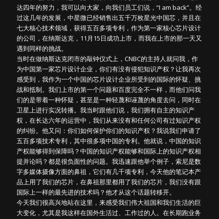
达四年的努力，我可以向大家，向我们员工们说，“I am back”。经
过这几年的发展，中星微已经销售出五千万枚星光中国芯，并且在
七大核心技术领域，获得五百多项专利，作为第一家核心芯片设计
的公司，在纳斯达克，11月15日成功上市，而我在上市的那一天又
遇到同样的挑战。
当时在做纳斯达克闭市的敲钟仪式上，CNBC的主持人就问我，作
为中国第一家芯片设计企业，你们有没有侵犯知识产权？让我再次
感受到，我作为一个中国的芯片设计企业所受到的国际的怀疑、挑
战和抵制。我们上市的第一个问题和百度完全不一样，而他们问我
们的是带着一种怀疑，甚至是一种轻蔑和诬蔑的角度去问，同时在
卫星上进行实况转播。我当时跟他们说，我们拥有自主的知识产
权，在长达六年的运营中，我们从来没有和任何公司有过知识产权
的纠纷。他又问：你们如何保护你们的知识产权？我说我们申请了
五百多项技术专利，其中很多项中国的专利。他就说，中国的知识
产权能够得到保障吗？中国的知识产权能够和国际上的知识产权相
提并论吗？都是很负面性的问题。我迅速跟他举个例子，索尼是数
字多媒体摄像方面的鼻祖，它们有几千项专利，今天他的笔记本产
品上用了我们的芯片，在鼻祖那里都用了我们的芯片，我们没有跟
国际上一样的最先进的技术吗？他才从这个话题转移开。
今天我们很高兴地站在这里，来感受我们伟大祖国和我们生活的巨
大变化，尤其是我这样在国外生活过、工作过的人。在长期跑业务