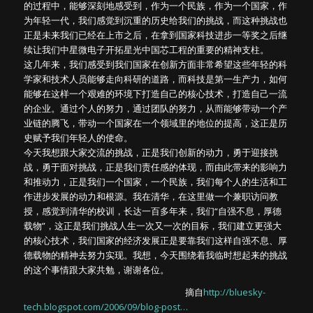
的过程中，能够深刻地感受到，作为一个民族，作为一个国家，作
为年轻一代，我们感觉到沉重的历史给我们的挑战，而这种挑战也
正是未来我们已经在上市之后，在拿到国家科技进步一等奖之后继
续让我们中星微电子开拓星光中国芯工程的重要的精神支柱。
这几年来，我们感受到我们国家在创新方面非常希望这些年轻的科
学家和技术人员能够走向科研的道路，而科技是第一生产力，如何
能够在这样一个艰难的环境下打造自己的核心技术，打造自己一流
的企业。通过个人的努力，通过团队的努力，从而能够带动一个产
业链的腾飞，带动一个国家在一个领域里的地位的提高，这正是历
史赋予我们年轻人的使命。
今天我想跟大家交流的挑战，正是我们创新的动力，勇于迎接挑
战，勇于面对挑战，正是我们责任感的体现，而由此带来的影响力
和推动力，正是我们一个国家，一个民族，我们每个人的生活和工
作进步发展的动力和根源。我在清华，在这里做一个兼职访问教
授，感觉到清华的校训，长达一百多年来，我们“自强不息，厚德
载物”，这正是我们挑战人生一次又一次的目标，我们建立更强大
的核心技术，我们国家的经济发展正是要靠我们这样自强不息、厚
德载物的精神去努力实现。我想，今天围绕着我临时想起来的挑战
的这个事情跟大家共勉，谢谢各位。
摘自
http://bluesky-
tech.blogspot.com/2006/09/blog-post…