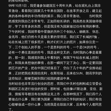
的推动和影响。
99年10月1日，我受邀参加建国五十周年大典，站在观礼台上我非
常激动，看着我们国家几十年来在国防，在改革开放之后，建立起
来的各种各样的丰功伟绩的展示，我心里非常激动。 当时我突
然感觉到我自己非常有亏。正如田校长讲的，我虽然在美国做得很
好，学了非常多的东西，但是我没有为国家做过任何有用的事情。
下午的时候，我就带着中星微的另外三个创始人，杨晓东、张忠、
金兆玮，他们仍然今天是最主要的管理层。我们买了长城的T恤，
站在长城上照了很多照片，刚才幻灯片上的照片，如果你注意一
下，三个创始人的手形，一个是胜利的符号，一个是OK的符号，
还有一个勇往直前的符号，我是这样交叉的，当时我的心事是最重
的，那一刻，我感觉到我上午看到的，和我下午站在长城上想到
的，和我未来想做的事情，在那一瞬间下定了决心，我一定要回国
把芯片的产业，把在中国已经落后了、空白了几十年的产业推动起
来，正好把我在美国伯克利，在斯坦福，后来在SUN、朗讯学到的
这些知识，能够贡献到我们祖国的建设中来。
当时硅谷也非常流行创业的思想，而我们中关村也刚刚成立管委会
和园区正在进行创业的安排，那时候，包括像UT斯达康、亚信、新
浪、搜狐等等都没有在纳斯达克上市，在那种情况下，我们四个人
要做点什么事，我们要为国家，用我们自己学到的知识，我们有信
心能够做成一些什么事，当然我是在鼓励大家，后来每个人都同意
了。