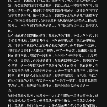
好。之后，我在这个学科上花了很多时间，每天早晨8点钟到办公
室，办公室的其他同学都没有到，我自己煮上一杯咖啡来学习，就
像在大学时一样，很多同学都嘲笑我是半书呆子，这部分学习花了
我非常多的时间。第一学期之后，我把电子工程系的几门课都考了
A，导师完全接受我了，我很快顺利地从物理系转到电子工程系攻
读博士，同时学完了物理系的硕士。学习的过程当中压力是非常大
的。
这个挑战杯给我带来的是善于独立思考的习惯，不像大学时代，同
学们要考托福，我也要考托福，同学去哪里旅游，我也去哪里旅
游。可是得了挑战杯之后我开始独立的选择，94年我去***出差，
当时我的导师到***NEC做了报告，开了一些会议，后来因为回美
国的签证问题，滞留了一段时间，当时在***开销非常大，也没有
多少钱，导师说，你只好等签证，然后再回美国工作。我滞留了一
个星期，这一个星期又改变了我很多的人生的选择，我在银座，在
非常富贵的地段，人群走来走去，过去一直都在象牙塔里，都在校
园里，看不到这么多忙忙碌碌的，整天穿着西装，在电脑、电话之
间忙忙碌碌的人群。当我第一次在***呆了一星期，天天看见川流
不息的人群，每天都在忙着什么，我当时就非常想知道这一
点。
这时候我独立思考，如果换一个人也许利用这一星期去富士山，或
者去其他地方看一看，但是我就一直坐在街头，一呆就好几个小
时，我就想，他们在忙什么，为什么我每天在学校里做我的事情，