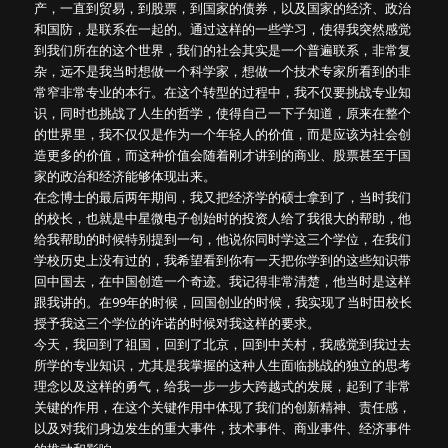
产，一直到贸易，到股票，到国家的债券，以及国家的经济、政治
和国防，是联系在一起的。通过这样的一些学习，使得我突然感觉
到我们所在的这个世界，我们的社会其实是一个普遍联系，非常复
杂，远不是我当时想做一个科学家，想做一个技术专家所看到的非
常窄非常专业的本行。在这个转型的过程中，我不仅要挑战专业知
识，同时也挑战了人生的哲学，使得自己一下子知道，原来在整个
的世界里，我不仅仅是作为一个年轻人的价值，而是应该为社会创
造更多的价值，而这种价值会随着刚才讲到的商业、股票甚至于国
家的政治和经济能够体现出来。
在念博士的最后两年期间，我又把经济学的硕士拿到了，当时我们
的校长，也就是中星微电子创始时的投资人给了我很大的帮助，他
给我帮助的时候特别提到一句，他说你同时学这三个学位，在我们
学校历史上没有过的，我希望看到你有一天把你学到的这些知识带
回中国去，在中国创造一个奇迹。我记得非常清楚，他当时是这样
跟我讲的。在99年的时候，回国创业的时候，我实现了当时田校长
授予我这三个学位的许诺的时候对我这样的要求。
今天，我回到了祖国，回到了北京，回到中关村，我感觉到我过去
所学的专业知识，尤其是我掌握的这种人生面临挑战的独立的思考
理念以及这样的勇气，给我一步一步大跨越式的发展，起到了非常
关键的作用，在这个关键作用中体现了我们的创新精神、责任感，
以及对我们身边发生的重大事件，技术事件、商业事件、经济事件