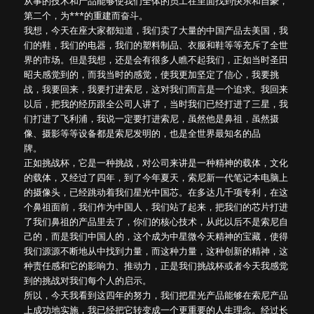
从事的技术和产品能够使我们全体的员工在里面找到快乐和自豪，
第二个，为***的重建而奋斗。
我想，今天在座大家都知道，我们卖了大量的中国产品去美国，我
们的鞋，我们的电器，我们的塑料制品、衣服和鞋等等充斥了全世
界的市场。但是我想，还是会有很多人瞧不起我们，正如当时圣田
昭夫感觉到的，而我当时的感觉，使我更加坚定了信心，我要挑
战，我要回来，我要打进索尼，这对我们而言是一个追求。我回来
以后，把我的经历跟全公司人讲了，当时我们已经打进了三星，我
们打进了飞利浦，我说一定要打进索尼，虽然他是鼻祖，虽然摄
像、摄影等等设备都是索尼发明的，也是全世界最知名的品
牌。
正如挑战杯，它是一种挑战，对公司来讲是一种精神的载体，文化
的载体，又经过了四年，到了今年夏天，索尼新一代笔记本电脑上
的摄像头，已经跳动着我们星光中国芯。在多达几千项专利，在这
个鼻祖面前，我们作为中国人，我们站了起来，把我们的芯片打进
了我们鼻祖的产品里去了，你们的核心技术，从此以后不是索尼自
己的，而是我们中国人的，这个成为中星微今天精神的宝藏，使得
我们源源不断地从中找到力量，而这种力量，这种创新的精神，这
种责任感和它的影响力、推动力，正是我们挑战杯或者今天我感觉
到的挑战对我们每个人的启示。
所以，今天我看到这四年的努力，我们把星光产品能够在索尼产品
上成功地实施，我已经把它转变成一个更重要的人生理念。经过长