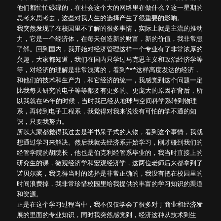
他们都忙忙碌碌的，在社会这个大的网络里在做什么？这一星期的
思考来思考去，这些对我人生的选择产生了很重要的影响。
我突然发现了在校园里不了解的很多事情，实际上就是主流的推动
力，它是一个经济体，在每天创造新的财富，新的价值，我非常想
了解。回到国内，我开始对经济管理这样一个专业有了非常浓厚的
兴趣，大家都知道，我们在国内只学过马克思主义和政治经济学等
等，对经济的理解是非常浅薄的，看到***这样高度发达的经济，
和他们的技术和生产力，和它经济的统一，我感觉到这个问题一定
比我每天研究的电子等等都要有更多的、更庞大的原因在背后，所
以我就在95年的时候，当时我已经从地球与空间科学系转到物理
系，再转到电子工程系，我觉得对我来说没有可怕的学不通的知
识，只要我努力。
所以大家都觉得我过去是半书呆子式的人物，看到这个事情，我就
想通过学习来解决。然后我就去经济系开始学习，刚才碰到我们的
经管学院的胡院长，他也是伯克利经管系毕业的，我当时直接上的
研究生的课，微观经济学和宏观经济学，这两位老师后来都拿到了
诺贝尔奖，我觉得当时的选择是非常正确的，我没有把在校园里的
时间浪费掉，我非常珍惜校园里给我提供的丰富的学习知识的渠道
和资源。
正是在这个学习过程当中，我不仅仅学会了很多对于商业和经济发
展的里面的专业知识，同时我突然感觉到，经济这种从技术到生