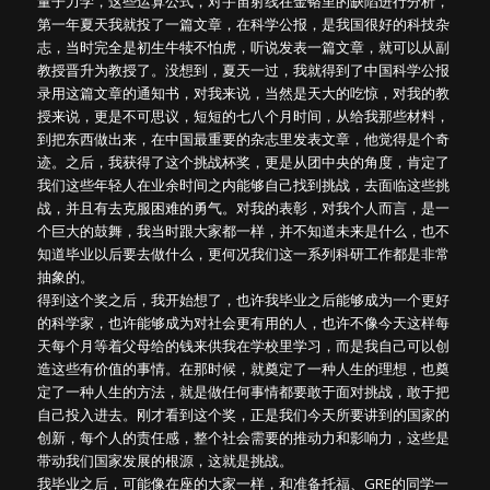
量子力学，这些运算公式，对宇宙射线在金铬里的缺陷进行分析，
第一年夏天我就投了一篇文章，在科学公报，是我国很好的科技杂
志，当时完全是初生牛犊不怕虎，听说发表一篇文章，就可以从副
教授晋升为教授了。没想到，夏天一过，我就得到了中国科学公报
录用这篇文章的通知书，对我来说，当然是天大的吃惊，对我的教
授来说，更是不可思议，短短的七八个月时间，从给我那些材料，
到把东西做出来，在中国最重要的杂志里发表文章，他觉得是个奇
迹。之后，我获得了这个挑战杯奖，更是从团中央的角度，肯定了
我们这些年轻人在业余时间之内能够自己找到挑战，去面临这些挑
战，并且有去克服困难的勇气。对我的表彰，对我个人而言，是一
个巨大的鼓舞，我当时跟大家都一样，并不知道未来是什么，也不
知道毕业以后要去做什么，更何况我们这一系列科研工作都是非常
抽象的。
得到这个奖之后，我开始想了，也许我毕业之后能够成为一个更好
的科学家，也许能够成为对社会更有用的人，也许不像今天这样每
天每个月等着父母给的钱来供我在学校里学习，而是我自己可以创
造这些有价值的事情。在那时候，就奠定了一种人生的理想，也奠
定了一种人生的方法，就是做任何事情都要敢于面对挑战，敢于把
自己投入进去。刚才看到这个奖，正是我们今天所要讲到的国家的
创新，每个人的责任感，整个社会需要的推动力和影响力，这些是
带动我们国家发展的根源，这就是挑战。
我毕业之后，可能像在座的大家一样，和准备托福、GRE的同学一