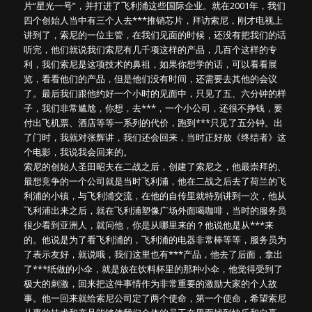
片“星光一号”，并打进了飞利浦这些国际企业。就在2001年，我们
四个创始人当中有三个人去***推销芯片，拜访索尼，刚才电视上
讲到了，索尼的一位主管，在我们见面的时候，还没有把我们的话
听完，他们就说我们索尼有几千项这样的产品，几百个这样的专
利，我们索尼是这项技术的鼻祖，如果你想学的话，可以看看展
览，看看他们的产品，但是他们没有时间，还需要去其他的会议
了。最后我们跟他约好一个小时的见面中，只见了五、六分钟的样
子，我们非常尴尬，你想，去***，一个小公司，还很不挣钱，要
付出飞机票、酒店等等一系列的代价，跑到***只见了五分钟。出
了门时，我就对张辉讲，我们还会回来，当时正好放《终结者》这
个电影，我说我会回来的。
索尼的创始人圣田昭夫在二战之后，创建了索尼之，他最崇拜的、
最想竞争的一个公司就是当时飞利浦，他在二战之后去了荷兰的飞
利浦的小镇，与飞利浦交流，在他的自传里就特别讲到一次，他从
飞利浦出来之后，就在飞利浦塑像广场外面喝咖啡，当时的服务员
很少看到亚洲人，就问他，你是从哪里来的？他说他是从***来
的。他说是为了看飞利浦的，飞利浦的电器非常棒等等，服务员为
了表示友好，就说哦，我们这里也有***产品，他去了后面，拿出
了***纸做的小伞，就是放在饮料杯里的那种小伞，他觉得受到了
极大的刺激，回来把这件事情作为非常重要的激励大家的个人故
事。他一回来就给索尼公司定了两个使命，第一个使命，希望索尼