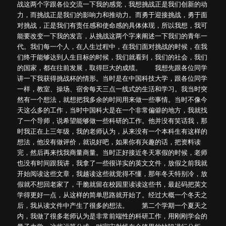
战这两个字跟各位交流一下我的感觉，我想挑战正是我们创新的动
力，而挑战正是我们的影响力和推动力。而勇于迎接挑战，勇于面
对挑战，正是我们有责任感和使命感的具体体现，所以我想，我可
能要改变一下我的发言，从挑战这两个字来阐述一下我们的青年一
代。我们每一个人，在人生过程中，在我们面对挑战的时候，在我
们终于能够达到人生目标的时候，我们就看到，我们的社会，我们
的国家，都在往前发展，取得巨大的成绩。 我想先跟各位同学
讲一下我获得挑战杯的情形。当时是在中国科技大学，跟各位同学
一样，教室、操场、宿舍每天三点一线式的生活和学习。我当时突
然有一个想法，就想把我多余的时间用来做一些事情。当时不像今
天这么多的工作，当时中国科大是在一个非常偏僻的地方，我就找
了一个导师，说希望能够做一些科研的工作。他并没有笑话我，那
时我正在上三年级，我的老师认为，从来没有一个本科生有这样的
想法，他没有做评价，就说好吧，如果你有兴趣的话，把资料读
完，然后再来找我商量商量。当时正好接近冬天寒假的时候，老师
也没有时间跟我讲，我拿了一些很详实的英文文件，放假之前我就
开始阅读这些文章，我越读这些就觉得不懂，那年冬天特别冷，放
假就不想回老家了，干脆就留在校园里读读这些书，最起码把英文
学得更好一点，从这样的简单思路就开始了。经过大概一个冬天之
后，我从读文件中产生了很多的想法。 第二个学期一个夏天之
内，我做了很多老师认为是非常前端性的科研工作，用刚刚学会的