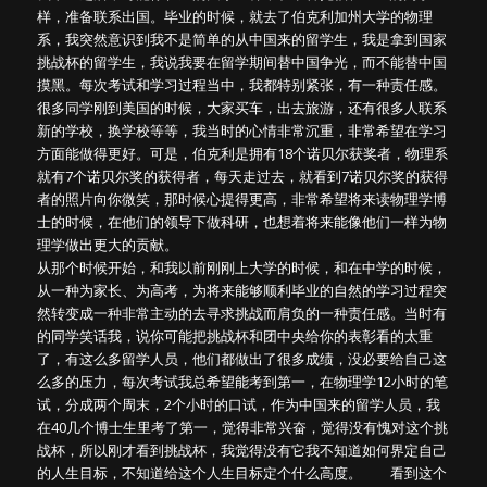
样，准备联系出国。毕业的时候，就去了伯克利加州大学的物理
系，我突然意识到我不是简单的从中国来的留学生，我是拿到国家
挑战杯的留学生，我说我要在留学期间替中国争光，而不能替中国
摸黑。每次考试和学习过程当中，我都特别紧张，有一种责任感。
很多同学刚到美国的时候，大家买车，出去旅游，还有很多人联系
新的学校，换学校等等，我当时的心情非常沉重，非常希望在学习
方面能做得更好。可是，伯克利是拥有18个诺贝尔获奖者，物理系
就有7个诺贝尔奖的获得者，每天走过去，就看到7诺贝尔奖的获得
者的照片向你微笑，那时候心提得更高，非常希望将来读物理学博
士的时候，在他们的领导下做科研，也想着将来能像他们一样为物
理学做出更大的贡献。
从那个时候开始，和我以前刚刚上大学的时候，和在中学的时候，
从一种为家长、为高考，为将来能够顺利毕业的自然的学习过程突
然转变成一种非常主动的去寻求挑战而肩负的一种责任感。当时有
的同学笑话我，说你可能把挑战杯和团中央给你的表彰看的太重
了，有这么多留学人员，他们都做出了很多成绩，没必要给自己这
么多的压力，每次考试我总希望能考到第一，在物理学12小时的笔
试，分成两个周末，2个小时的口试，作为中国来的留学人员，我
在40几个博士生里考了第一，觉得非常兴奋，觉得没有愧对这个挑
战杯，所以刚才看到挑战杯，我觉得没有它我不知道如何界定自己
的人生目标，不知道给这个人生目标定个什么高度。 看到这个