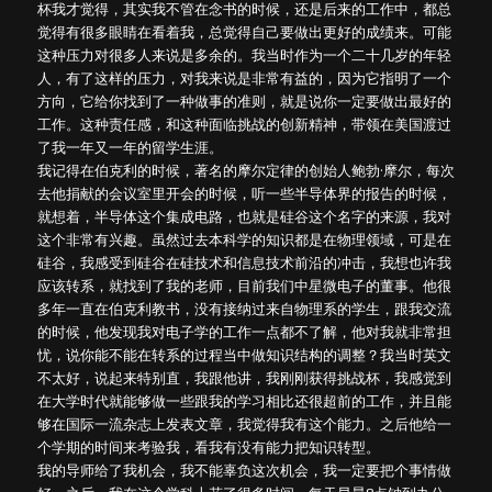
杯我才觉得，其实我不管在念书的时候，还是后来的工作中，都总
觉得有很多眼睛在看着我，总觉得自己要做出更好的成绩来。可能
这种压力对很多人来说是多余的。我当时作为一个二十几岁的年轻
人，有了这样的压力，对我来说是非常有益的，因为它指明了一个
方向，它给你找到了一种做事的准则，就是说你一定要做出最好的
工作。这种责任感，和这种面临挑战的创新精神，带领在美国渡过
了我一年又一年的留学生涯。
我记得在伯克利的时候，著名的摩尔定律的创始人鲍勃·摩尔，每次
去他捐献的会议室里开会的时候，听一些半导体界的报告的时候，
就想着，半导体这个集成电路，也就是硅谷这个名字的来源，我对
这个非常有兴趣。虽然过去本科学的知识都是在物理领域，可是在
硅谷，我感受到硅谷在硅技术和信息技术前沿的冲击，我想也许我
应该转系，就找到了我的老师，目前我们中星微电子的董事。他很
多年一直在伯克利教书，没有接纳过来自物理系的学生，跟我交流
的时候，他发现我对电子学的工作一点都不了解，他对我就非常担
忧，说你能不能在转系的过程当中做知识结构的调整？我当时英文
不太好，说起来特别直，我跟他讲，我刚刚获得挑战杯，我感觉到
在大学时代就能够做一些跟我的学习相比还很超前的工作，并且能
够在国际一流杂志上发表文章，我觉得我有这个能力。之后他给一
个学期的时间来考验我，看我有没有能力把知识转型。
我的导师给了我机会，我不能辜负这次机会，我一定要把个事情做