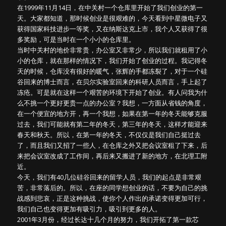
在1999年11月14日，在中关村一个仓库里开始了我们创业的第一
天。大家都知道，那时候创业是很艰难的，今天看到中星微电子又
获得国家科技进步一等奖，又在纳斯达克上市，我个人又获得了很
多奖励，可是当时在一个小小的仓库里。
当时中关村的地价非常贵，办公室又非常少，所以我们就租用了小
小的仓库，就在那样的情况下，我们开始了创业的过程。我记得冬
天的时候，仓库没有很好的暖气，张辉的手都冻裂了，对于一个硅
谷回来的博士而言，在贝尔实验室回来的科研人员而言，手上起了
冻疮。可是就在这样一个艰苦的环境下开始了创业。有人问我为什
么不挑一个更好更贵一点的办公室？我想，一方面从省钱的角度，
在一个便宜的地方开，再一个我想，如果在第一年的冬天能够克服
过去，我们可能就有第二年的冬天，第三年的冬天，这样才能迎来
春天和秋天。所以，在第一年的冬天，不仅仅是我们自己挺过去
了，而且我们又招了一些人，在仓库之外又把会议室租了下来，后
来把会议室改成了工作间，再后来又搬进了新的地方，在北理工附
近。
今天，我们有40几位硅谷回来的留学人员，我们的起点是非常艰
苦，非常落后的。所以，在座的同学想创业的话，不要为自己的挑
战感到悲哀，正是这种挑战，使你个人作出的承诺变得更加可行，
我们自己也变得更加有吸引力，吸引到更多的人。
2001年3月份，经过长达十几个月的努力，我们开拓了第一款芯