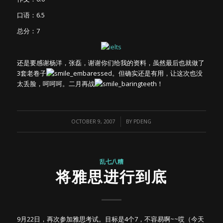
口语：6.5
总分：7
还是要感谢杨洋，张磊，谢谢你们给我的资料，虽然最后也就做了
3套老卷子
。但确实还是有用，让这次也没
太丢脸，呵呵呵。二月再战
！
/
OCTOBER 9, 2007
BY
PDENG
乱七八糟
将雅思进行到底
9月22日，再次参加雅思考试。目标是4个7，不容易啊~~哎（今天