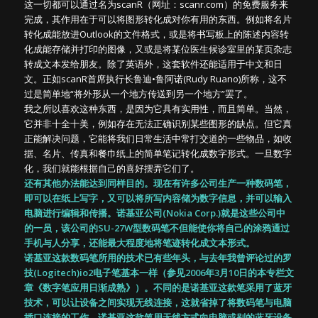
这一切都可以通过名为scanR（网址：scanr.com）的免费服务来
完成，其作用在于可以将图形转化成对你有用的东西。例如将名片
转化成能放进Outlook的文件格式，或是将书写板上的陈述内容转
化成能存储并打印的图像，又或是将某位医生候诊室里的某页杂志
转成文本发给朋友。除了英语外，这套软件还能适用于中文和日
文。正如scanR首席执行长鲁迪•鲁阿诺(Rudy Ruano)所称，这不
过是简单地“将外形从一个地方传送到另一个地方”罢了。
我之所以喜欢这种东西，是因为它具有实用性，而且简单。当然，
它并非十全十美，例如存在无法正确识别某些图形的缺点。但它真
正能解决问题，它能将我们日常生活中常打交道的一些物品，如收
据、名片、传真和餐巾纸上的简单笔记转化成数字形式。一旦数字
化，我们就能根据自己的喜好摆弄它们了。
还有其他办法能达到同样目的。现在有许多公司生产一种数码笔，
即可以在纸上写字，又可以将所写内容储为数字信息，并可以输入
电脑进行编辑和传播。诺基亚公司(Nokia Corp.)就是这些公司中
的一员，该公司的SU-27W型数码笔不但能使你将自己的涂鸦通过
手机与人分享，还能最大程度地将笔迹转化成文本形式。
诺基亚这款数码笔所用的技术已有些年头，与去年我曾评论过的罗
技(Logitech)io2电子笔基本一样（参见2006年3月10日的本专栏文
章《数字笔应用日渐成熟》）。不同的是诺基亚这款笔采用了蓝牙
技术，可以让设备之间实现无线连接，这就省掉了将数码笔与电脑
插口连接的工作。诺基亚这款笔用无线方式向电脑或别的蓝牙设备