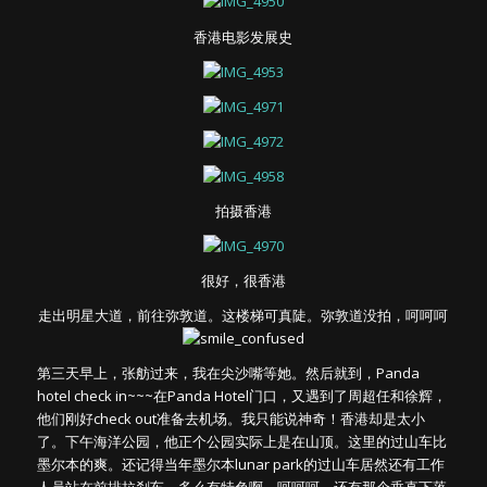
香港电影发展史
拍摄香港
很好，很香港
走出明星大道，前往弥敦道。这楼梯可真陡。弥敦道没拍，呵呵呵
第三天早上，张舫过来，我在尖沙嘴等她。然后就到，Panda
hotel check in~~~在Panda Hotel门口，又遇到了周超任和徐辉，
他们刚好check out准备去机场。我只能说神奇！香港却是太小
了。下午海洋公园，他正个公园实际上是在山顶。这里的过山车比
墨尔本的爽。还记得当年墨尔本lunar park的过山车居然还有工作
人员站在前排拉刹车，多么有特色啊，呵呵呵。还有那个垂直下落