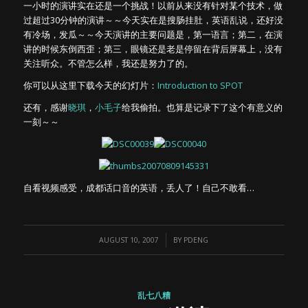
一小时的演讲实在还是一个挑战！以前从来没有针对某个技术，做
过超过30分钟的演讲～～今天实在是搜肠挂肚，英语乱说，还好没
有冷场，发瓜～～今天演讲的主要问题是，第一语言；第二，在演
讲的时候东倒西歪；第三，眼镜还是老是停留在背后屏幕上，没有
关注听众。不管怎么样，我还是努力了的。
你可以从这里下载今天的幻灯片：
Introduction to SPOT
还有，感谢
晓琪
，
小毛子
给我偷拍。也算是记录下了这个有意义的
一刻～～
自看视频感受，成都话口音的英语，丢人了！自己不敢看…
/
AUGUST 10, 2007
BY
PDENG
乱七八糟