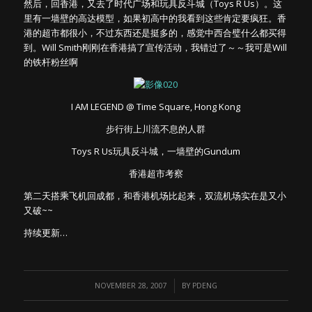
然后，回香港，又去了时代广场和玩具反斗城（Toys R Us）。这
里有一墙壁的高达模型，如果初高中的我看到这些肯定要疯狂。香
港的超市都很小，不过东西还是挺多的，感觉中西合璧什么都买得
到。Will Smith刚刚在香港搞了宣传活动，我错过了～～我可是Will
的铁杆粉丝啊
I AM LEGEND @ Time Square, Hong Kong
步行街上川流不息的人群
Toys R Us玩具反斗城，一墙壁的Gundum
香港超市考察
第二天搭乘飞机回成都，和香港机场比起来，双流机场实在是又小
又破~~
持续更新…
/
NOVEMBER 28, 2007
BY
PDENG