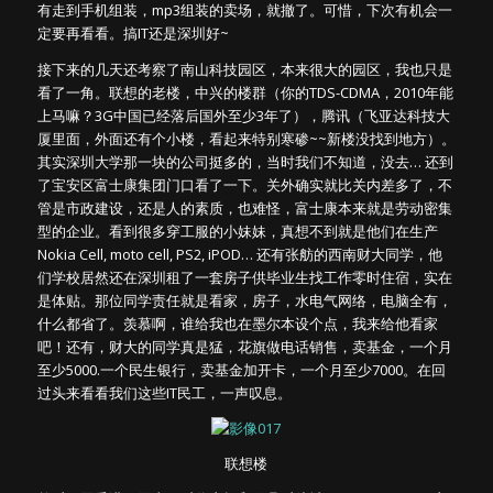
有走到手机组装，mp3组装的卖场，就撤了。可惜，下次有机会一
定要再看看。搞IT还是深圳好~
接下来的几天还考察了南山科技园区，本来很大的园区，我也只是
看了一角。联想的老楼，中兴的楼群（你的TDS-CDMA，2010年能
上马嘛？3G中国已经落后国外至少3年了），腾讯（飞亚达科技大
厦里面，外面还有个小楼，看起来特别寒碜~~新楼没找到地方）。
其实深圳大学那一块的公司挺多的，当时我们不知道，没去… 还到
了宝安区富士康集团门口看了一下。关外确实就比关内差多了，不
管是市政建设，还是人的素质，也难怪，富士康本来就是劳动密集
型的企业。看到很多穿工服的小妹妹，真想不到就是他们在生产
Nokia Cell, moto cell, PS2, iPOD… 还有张舫的西南财大同学，他
们学校居然还在深圳租了一套房子供毕业生找工作零时住宿，实在
是体贴。那位同学责任就是看家，房子，水电气网络，电脑全有，
什么都省了。羡慕啊，谁给我也在墨尔本设个点，我来给他看家
吧！还有，财大的同学真是猛，花旗做电话销售，卖基金，一个月
至少5000.一个民生银行，卖基金加开卡，一个月至少7000。在回
过头来看看我们这些IT民工，一声叹息。
联想楼