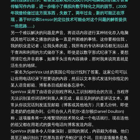
传输写作内容，进一步缩小了模拟向数字转化之间的脱节。(2005
年我曾经做过这方面东西，失败了。两年过去，新的可能正在浮
现，基于RFID和Sensor的定位技术可能会对这个问题的解答提供
一些思路……)
另一个难以解决的问题是声音。将说话内容进行某种转化存入电脑
或其他可以将之播放的设备一直是件困难的事情。这你要相信我，
我的职业是记者，让我头疼的是，我所有的专访和谈话都无法以易
于查询和利用的方式储存下来。即使是以数字形式纪录下来，要想
理清它也并非易事，如果手头没有内容摘录，那对我来说简直就是
活生生的地狱。
一家名为SpinVox Ltd.的英国公司估计找到了答案。这家公司可以
让你用电话纪录下想要说的内容，然后以文本形式发送到你指定的
某人语音邮箱、博客条目或邮箱备忘录中。
SpinVox 采用了由语音识别程序和人工识别相结合的方法，当程序
无法识别某些词语时则靠人来完成，最后见到的的是讲话文本。通
常从你说完话到发送至邮箱（博客或其他地方）只要几分钟。即使
是老奶奶也能办到。公司合伙人丹尼尔•道尔顿(Daniel Doulton)
称，这项服务将一大堆繁琐的技术简化成一个电话就行。现在连他
的祖父都在用老式的拨号电话向博客发送内容。
SpinVox 的服务令人印象深刻，据我的测试，内容颇为准确。他们
甚至正确识别出了巴厘岛首府“丹帕沙”这个词。目前该项服务是免