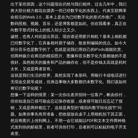
出于某些原因，这个问题现在仍然与我们相伴。过去几年中，我们
将大部分精力都花在摆弄一些已经数字化的东西上。代表互联网革
命前沿的Web 2.0，基本上是在为已经数字化的形式作推广，无论
数码照相、视频、音乐，还是博客都是如此。但在我看来，真正在
向数字形式转化上的投入却少之又少。
诚然，也有人对此提出异议。现在谁还用胶片相机？基本上相机都
已经数字化了，它具备相对易于储存、散发和编辑的优点。如今大
部分音乐也是数字的了，也就是说我们用自己的iPods就能欣赏。
但两种媒介在将旧的模拟照片、图像和音乐数字化方面都做的不是
很好。虽然相关的服务和产品的确存在，但不是价钱太高就是耗时
太长，又或是两者皆有。
这就是我们生活的世界。虽然实现了条形码、用银行卡或电话进行
无现金交易等成就，但身边事物大多数都仍未数字化。我们该如何
将它们数字化呢？
想像一下这样的情景：某一次你出差并招待一位客户，帐由你付，
但你知道自己很可能会忘记保存收据，或者很可能日后忘记了报
销，又或是两样都忘了。这就是典型的“模拟向数字转化脱节”问
题。如果你事先有所准备，把收据放在桌子上用相机拍下其正面，
然后将图片上传到网上。不用一会它就能以PDF和文本文件两种格
式发到你的邮箱里，前者可供你打印，后者则可以粘贴到电子开支
表里。