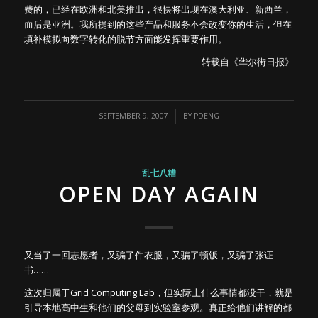
费的，已经在欧洲和北美推出，很快将出现在澳大利亚、新西兰，
而后是亚洲。我所提到的这些产品和服务不会改变你的生活，但在
填补模拟向数字转化的脱节方面能发挥重要作用。
转载自《华尔街日报》
/
SEPTEMBER 9, 2007
BY
PDENG
乱七八糟
OPEN DAY AGAIN
又当了一回志愿者，又骗了件衣服，又骗了顿饭，又骗了张证
书……
这次归属于Grid Computing Lab，但实际上什么事情都没干，就是
引导本地高中生和他们的父母到实验室参观。真正给他们讲解的都