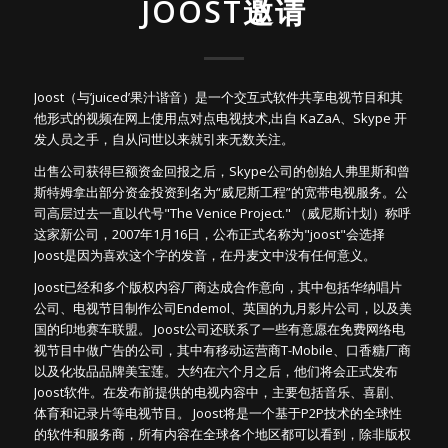
JOOST邀请
Joost（与’juiced’果汁谐音）是一个交互式软件共享电视节目和其
他形式的视频在网上使用点对点电视技术,出自 KaZaA、Skype 开
发人员之手，自从问世以来就引来无数关注。
出售公司获得巨额资金回报之后，Skype公司的创始人弗里斯和曾
斯特姆拿出部分资金投资到名为“威尼斯工程”的宽带电视服务。公
司高层过去一直以代号"The Venice Project." （威尼斯计划）称呼
这家新公司，2007年1月16日，公布正式名称为"joost"会选择
Joost是因为喜欢这个字的发音，在丹麦文中没有任何意义。
Joost已经和多个版权内容厂商达成合作意向，其中包括华纳唱片
公司、电视节目制作公司Endemol、英国的九月影片公司，以及美
国的印地赛车联盟。 Joost公司还联系了一些有意愿在免费网络电
视节目中做广告的公司，其中有移动运营商T-Mobile、口香糖厂商
以及化妆品品牌美宝莲。大约在六个月之后，他们将会正式发布
Joost软件。在发布前提供的电视内容中，主要包括音乐、喜剧、
体育和记录片等电视节目。 Joost将是一个基于P2P技术的全球性
的软件和服务商，所有内容在全球各个地区都可以看到，除非版权