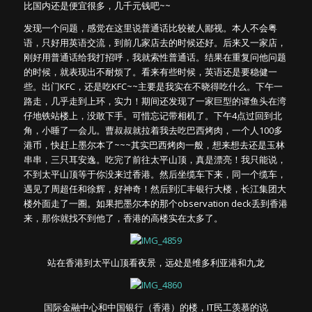
比国内还是便宜很多，几千元钱吧~~
发现一个问题，感觉在这里说普通话比较被人鄙视。本人不会粤
语，只好用英语交流，到前几家店去的时候还好。后来又一家店，
刚好用普通话给我打招呼，我就索性普通话。结果在重复问他问题
的时候，就表现出不耐烦了。看来有些时候，英语还是要稳健一
些。出门KFC，还是吃KFC~~主要是我实在不晓得吃什么。下午一
路走，几乎走到上环，实力！期间还发现了一家巨型的谭鱼头在湾
仔地铁站楼上，没敢下手。可惜忘记带相机了。下午4点过回到北
角，小睡了一会儿。曹叔叔就拉着我去吃巴西烤肉，一个人100多
港币，快赶上墨尔本了~~~其实巴西烤肉一般，想来想去还是玉林
串串，三只耳安逸。吃完了前往太平山顶，真是漂亮！我只能说，
不到太平山顶等于你没来过香港。然后坐缆车下来，同一个缆车，
遇见了周超任和徐辉，好神奇！然后到汇丰银行大楼，长江集团大
楼外面走了一圈。如果把墨尔本的那个observation deck丢到香港
来，那你就找不到他了，香港的高楼实在太多了。
站在香港到太平山顶看夜景，远处是维多利亚港和九龙
国际金融中心和中国银行（香港）的楼，IT民工羡慕的说