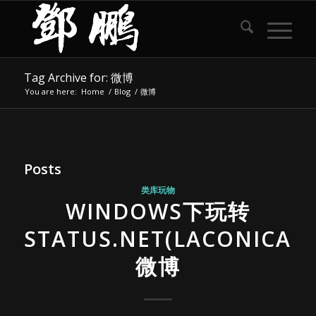
Tag Archive for: 微博
You are here:
Home
/
Blog
/
微博
Posts
类库玩物
WINDOWS下玩转
STATUS.NET(LACONICA)
微博