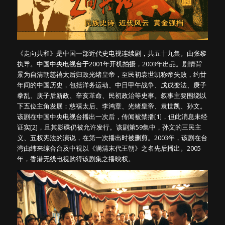
《走向共和》是中国一部近代史电视连续剧，共五十九集。由张黎
执导。中国中央电视台于2001年开机拍摄，2003年出品。剧情背
景为自清朝慈禧太后归政光绪皇帝，至民初袁世凯称帝失败，约廿
年间的中国历史，包括洋务运动、中日甲午战争、戊戌变法、庚子
拳乱、庚子后新政、辛亥革命、民初政治等史事。叙事主要围绕以
下五位主角发展：慈禧太后、李鸿章、光绪皇帝、袁世凯、孙文。
该剧在中国中央电视台播出一次后，传闻被禁播[1]，但此消息未经
证实[2]，且其影碟仍被允许发行。该剧第59集中，孙文的三民主
义、五权宪法的演说，在第一次播出时被删剪。2003年，该剧在台
湾由纬来综合台及中视以《满清末代王朝》之名先后播出。2005
年，香港无线电视购得该剧集之播映权。