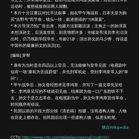
运动时，被慈禧扳倒后两人闹翻。
* 本片十分注重以对比手法叙事，如在甲午海战前，日本天皇为购
买“吉野号”而节食，镜头一转，叙述慈禧的“108菜宴”。
* 本片导演乃拍广告出身，拍摄方法新颖活泼；主角之一的孙淳原
本想演孙文，后演袁世凯，刻意增肥许多；光绪皇帝演员李光洁演
出时，仍乃戏剧学院学生，年龄21岁；演出孙文的马少骅，传说是
中国长的最像孙文的演员[3]。
[编辑] 穿帮
* 康有为当时是非四品以上官员，无法能够与皇帝见面（电视剧中
似有一场“康有为舌战群儒”，并先到军机处，受到李鸿章等人的“审
问”）。
* 甲午战争后，孙文曾经想求见李鸿章，并写了一篇文章先呈给
李。李鸿章见写的不错就召见他，结果因为他一口广东腔听不下
去，孙文于是立志革命。在电视剧当中，孙文向李鸿章宣传革命，
时间顺序有错误。
* 民国以前的片段大部分按《清史稿》拍摄，没有虚构人物，人物
在历史上都存在。但民国后出现一些虚构人物，似虎头蛇尾。
摘自Wikipedia
CCTV:
http://www.cctv.com/teleplay/special/zxgh/01/