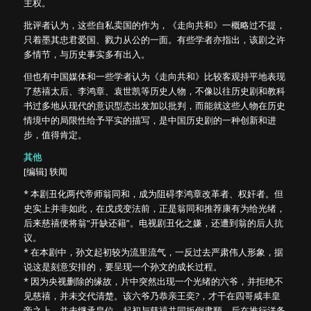
主权。
批评者认为，这些自私卖国的作为，《走向共和》一概略过不提，
只着墨其忠君爱国、戮力从公的一面。有些学者亦指出，该剧之许
多情节，与历史事实多有出入。
但也有中国媒体和一些学者认为《走向共和》比较客观持平地表现
了慈禧太后、李鸿章、袁世凯等历史人物，不像以往历史剧和教科
书过多地从现代的意识型态出发加以批判，而能就这些人物在历史
情境中的局限性给予平实的描写，是中国历史剧的一种创新和进
步，值得肯定。
其他
[编辑] 轶闻
* 本剧丑化两代帝师翁同和，成为阻碍李鸿章改革者、权奸者。但
史实上并非如此，在戊戌变法前，正是翁同和推荐康有为给光绪，
后来慈禧便将翁“开缺还籍”。电视剧丑化之嫌，还遭到翁的后人抗
议。
* 在本剧中，孙文起初较为流里流气，一反过去严肃伟人形象，据
说这是刻意安排的，要呈现一个孙文的成长过程。
* 因为央视删除的缘故，片中突然出现一个光绪的六爷，并拒绝不
见慈禧，并未交代清楚。该六爷乃恭亲王奕?，才干在四哥咸丰皇
帝之上，并未继承皇位。起初与慈禧共同扳倒肃顺，后在推行洋务