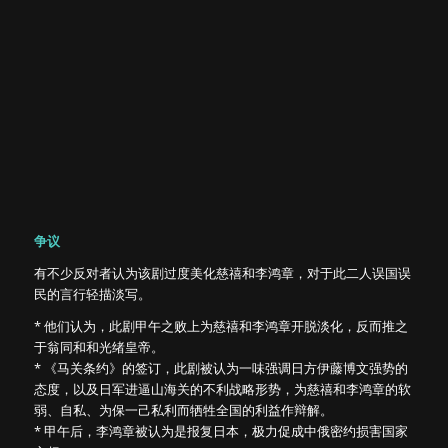
争议
有不少反对者认为该剧过度美化慈禧和李鸿章，对于此二人误国误
民的言行轻描淡写。
* 他们认为，此剧甲午之败上为慈禧和李鸿章开脱淡化，反而推之
于翁同和和光绪皇帝。
* 《马关条约》的签订，此剧被认为一味强调日方伊藤博文强势的
态度，以及日军进逼山海关的不利战略形势，为慈禧和李鸿章的软
弱、自私、为保一己私利而牺牲全国的利益作辩解。
* 甲午后，李鸿章被认为是报复日本，极力促成中俄密约损害国家