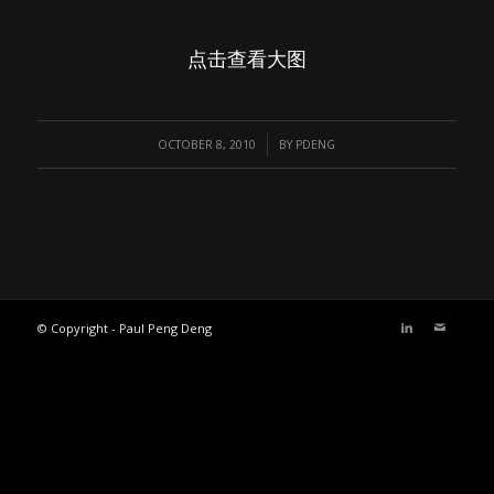
点击查看大图
/
OCTOBER 8, 2010
BY
PDENG
© Copyright - Paul Peng Deng