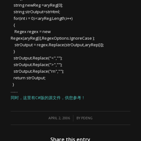
string newReg =aryReg[0];
string strOutput=strHtml;
for(int i = 0;i<aryReg.Length;i++)
{
Regex regex = new
Regex(aryReg[i],RegexOptions.IgnoreCase );
strOutput = regex.Replace(strOutput,aryRep[i]);
}
strOutput.Replace("<","");
strOutput.Replace(">","");
strOutput.Replace("rn","");
return strOutput;
}
……
同时，这里有C#版的源文件，供您参考！
/
APRIL 2, 2006
BY
PDENG
Share this entry