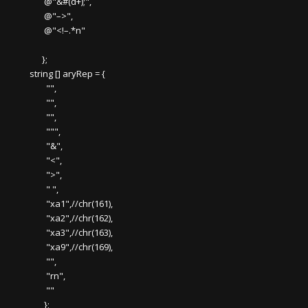
@"&#(d+);",
@"–>",
@"<!–.*n"
};
string [] aryRep = {
"",
"",
"",
""",
"&",
"<",
">",
" ",
"xa1",//chr(161),
"xa2",//chr(162),
"xa3",//chr(163),
"xa9",//chr(169),
"",
"rn",
""
};