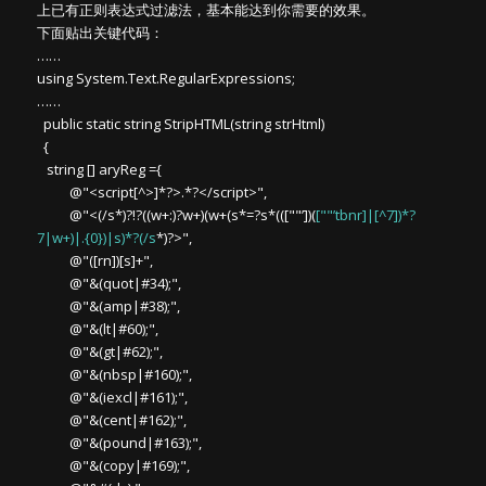
上已有正则表达式过滤法，基本能达到你需要的效果。
下面贴出关键代码：
……
using System.Text.RegularExpressions;
……
public static string StripHTML(string strHtml)
{
string [] aryReg ={
@"<script[^>]*?>.*?</script>",
@"<(/s*)?!?((w+:)?w+)(w+(s*=?s*(([""’])(
[""’tbnr]|[^7])*?
7|w+)|.{0})|s)*?(/s
*)?>",
@"([rn])[s]+",
@"&(quot|#34);",
@"&(amp|#38);",
@"&(lt|#60);",
@"&(gt|#62);",
@"&(nbsp|#160);",
@"&(iexcl|#161);",
@"&(cent|#162);",
@"&(pound|#163);",
@"&(copy|#169);",