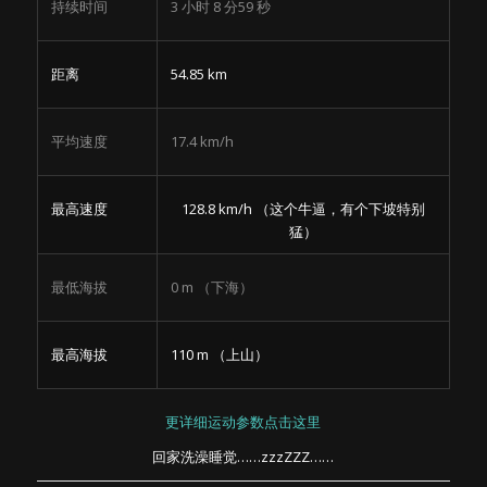
持续时间
3 小时 8 分59 秒
距离
54.85 km
平均速度
17.4 km/h
128.8 km/h （这个牛逼，有个下坡特别
最高速度
猛）
最低海拔
0 m （下海）
最高海拔
110 m （上山）
更详细运动参数点击这里
回家洗澡睡觉……zzzZZZ……