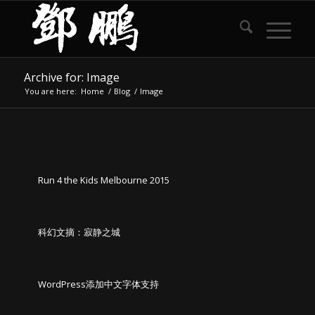
Archive for: Image
You are here:
Home
/
Blog
/
Image
Run 4 the Kids Melbourne 2015
科幻文摘：寂静之城
WordPress添加中文字体支持